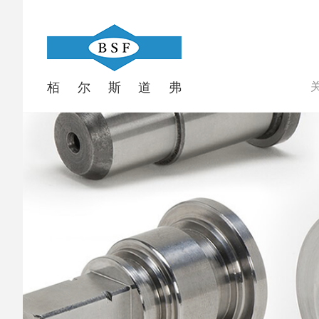
栢
尔
斯
道
弗